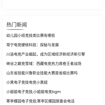
热门新闻
幼儿园小班竞技类比赛有哪些
常宁电竞硬核科技：探秘与发展
川渝电竞产业崛起，成为区域经济新经济新引擎
峡谷之巅竞雪域：西藏电竞热力席卷王者战场
山东省技能兴鲁职业技能大赛是省级比赛吗
小黑电子竞技电竞小黑妞
小姐姐电子竞技,小姐姐电竞bgm
寒亭蝶园电子竞技;寒亭区蝶园居委会电话