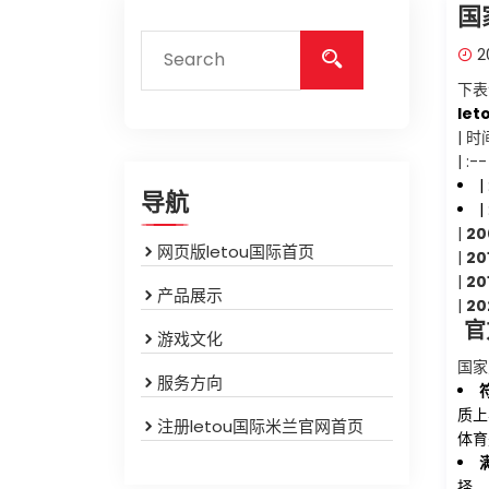
国
2
下表
le
| 时
| :--
|
导航
| 
|
20
网页版letou国际首页
|
20
|
20
产品展示
|
20
️
游戏文化
国家
服务方向
质上
注册letou国际米兰官网首页
体育
择。