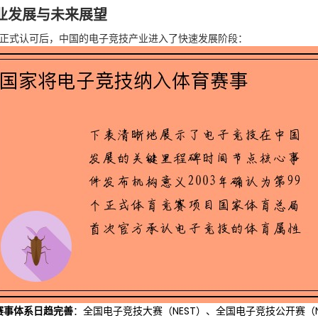
业发展与未来展望
正式认可后，中国的电子竞技产业进入了快速发展阶段：
赛事体系日趋完善
：全国电子竞技大赛（NEST）、全国电子竞技公开赛（