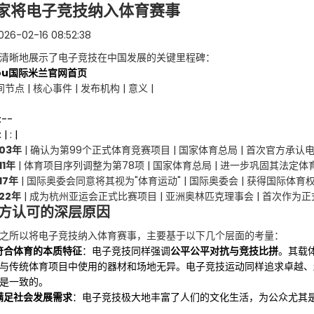
家将电子竞技纳入体育赛事
026-02-16 08:52:38
清晰地展示了电子竞技在中国发展的关键里程碑：
tou国际米兰官网首页
间节点 | 核心事件 | 发布机构 | 意义 |
 :--
: | : |
03年
| 确认为第99个正式体育竞赛项目 | 国家体育总局 | 首次官方承认
11年
| 体育项目序列调整为第78项 | 国家体育总局 | 进一步巩固其法定体育
17年
| 国际奥委会同意将其视为"体育运动" | 国际奥委会 | 获得国际体育
22年
| 成为杭州亚运会正式比赛项目 | 亚洲奥林匹克理事会 | 首次作为
 官方认可的深层原因
之所以将电子竞技纳入体育赛事，主要基于以下几个层面的考量：
符合体育的本质特征
：电子竞技同样强调
公平公平对抗与竞技比拼
。其载
与传统体育项目中使用的器材和场地无异。电子竞技运动同样追求卓越、
是一致的。
满足社会发展需求
：电子竞技极大地丰富了人们的文化生活，为公众尤其