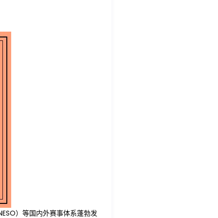
NESO）等国内外赛事体系蓬勃发