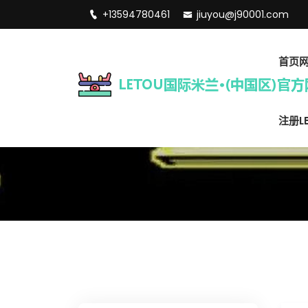
+13594780461
jiuyou@j90001.com
首页
注册L